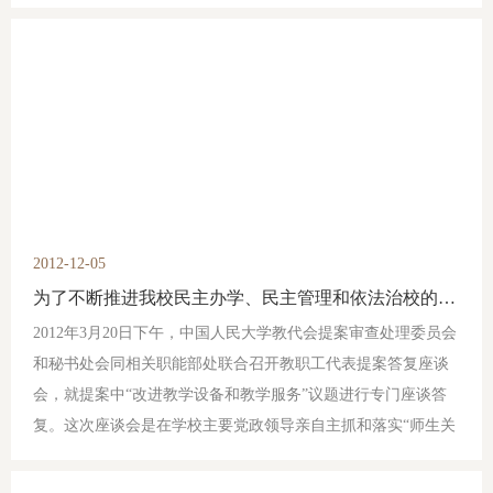
2012-12-05
为了不断推进我校民主办学、民主管理和依法治校的进程，抓紧、抓实教职工关心学校发展和建设的大事和实事，学校主要领导一直将涉及到教职工切实利益的大事小情印在脑里、记在心里、抓在手里，并充分利用教代会这一教职工参与学校民主管理、民主监督的平台了解广大教职工对学校发展的意见和建议，重视和
2012年3月20日下午，中国人民大学教代会提案审查处理委员会
和秘书处会同相关职能部处联合召开教职工代表提案答复座谈
会，就提案中“改进教学设备和教学服务”议题进行专门座谈答
复。这次座谈会是在学校主要党政领导亲自主抓和落实“师生关
心的二十件实事”的背景下召开的。