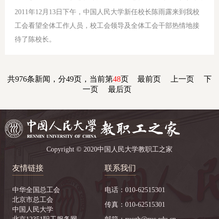
2011年12月13日下午，中国人民大学新任校长陈雨露来到我校
工会看望全体工作人员，校工会领导及全体工会干部热情地接
待了陈校长。
共976条新闻，分49页，当前第
48
页
最前页
上一页
下
一页
最后页
Copyright © 2020中国人民大学教职工之家
友情链接
联系我们
中华全国总工会
电话：010-62515301
北京市总工会
传真：010-62515301
中国人民大学