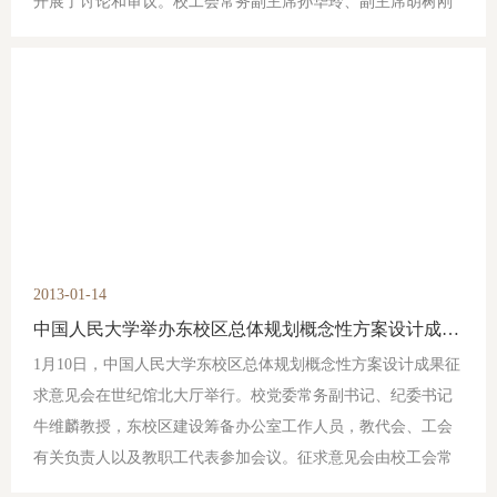
开展了讨论和审议。校工会常务副主席孙华玲、副主席胡树刚
等分头参加了各代表团的讨论，认真倾听代表意见。
2013-01-14
中国人民大学举办东校区总体规划概念性方案设计成果征求意见会
1月10日，中国人民大学东校区总体规划概念性方案设计成果征
求意见会在世纪馆北大厅举行。校党委常务副书记、纪委书记
牛维麟教授，东校区建设筹备办公室工作人员，教代会、工会
有关负责人以及教职工代表参加会议。征求意见会由校工会常
务副主席孙华玲主持。