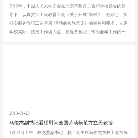
2012年，中国人民大学工会在北京市教育工会和学校党委的领
导下，认真贯彻上级教育工会《关于开展“面对面、心贴心、实
打实服务教职工在基层”活动的实施意见》的精神和要求，立足
学校实际，找准工作切入点，把服务教职工作为全年工作的一
条主线，以学习贯彻《学校教职工代表大会规定》为契机，着
力建立服务基层、服务教职工的长效机制。同时，围绕上级工
会开展的“健康快乐年”活动和学校75周年校庆，积极开展多种
形式的文化活动，营造和谐喜庆的校园氛围，工作成效喜人。
2013-01-23
马俊杰副书记看望慰问全国劳动模范方立天教授
1月22日上午，校党委副书记、校工会主席马俊杰在校工会常务