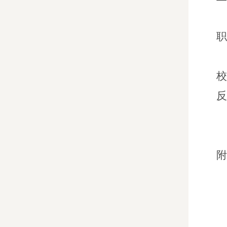
职
校
反
附