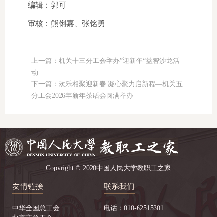
编辑：郭可
审核：熊俐嘉、张铭勇
上一篇：机关十三分工会举办”迎新年“益智沙龙活
动
下一篇：欢乐相聚迎新春 凝心聚力启新程—机关五
分工会2026年新年茶话会圆满举办
Copyright © 2020中国人民大学教职工之家
友情链接
联系我们
中华全国总工会
电话：010-62515301